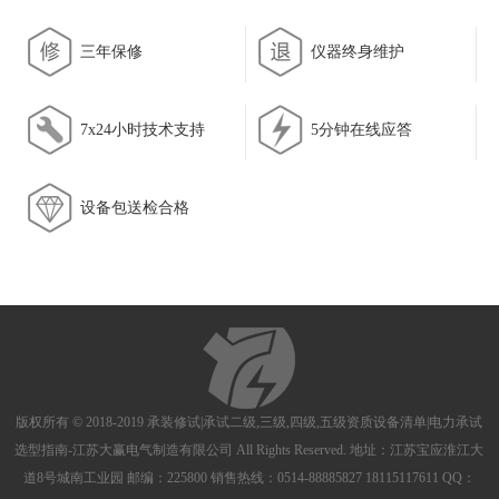
三年保修
仪器终身维护
7x24小时技术支持
5分钟在线应答
设备包送检合格
版权所有 © 2018-2019
承装修试|承试二级,三级,四级,五级资质设备清单|电力承试
选型指南-江苏大赢电气制造有限公司
All Rights Reserved. 地址：江苏宝应淮江大
道8号城南工业园 邮编：225800 销售热线：0514-88885827 18115117611 QQ：