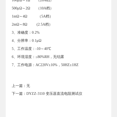
100μΩ～1Ω （20A档）
500μΩ～2Ω （10A档）
1mΩ～4Ω （5A档）
2mΩ～8Ω (2.5A档）
3、准确度：0.2%
4、分辨率：0.1μΩ
5、工作温度：-10～40℃
6、环境湿度：≤80%RH，无结露
7、工作电源：AC220V±10%，50HZ±1HZ
上一篇：无
下一篇：
DYZZ-3110 变压器直流电阻测试仪